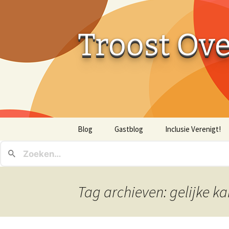
Troost Ov
Ga
Blog
Gastblog
Inclusie Verenigt!
naar
de
inhoud
Tag archieven: gelijke k