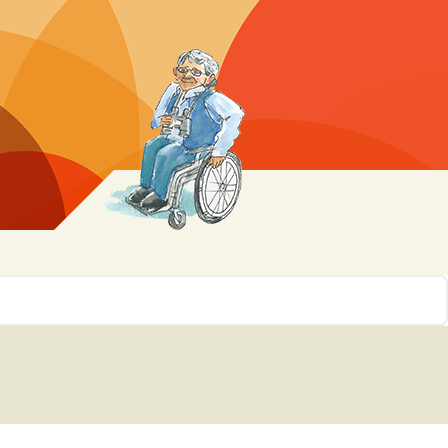
r 10
ssen