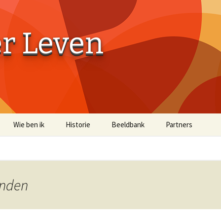
er Leven
Wie ben ik
Historie
Beeldbank
Partners
Aaibaarheidsfactor 10
Aaibaarheidsfacto
Terug naar de Bossen
Terug naar de Bo
(off-site)
anden
Historische Beelden
Beelden Troost