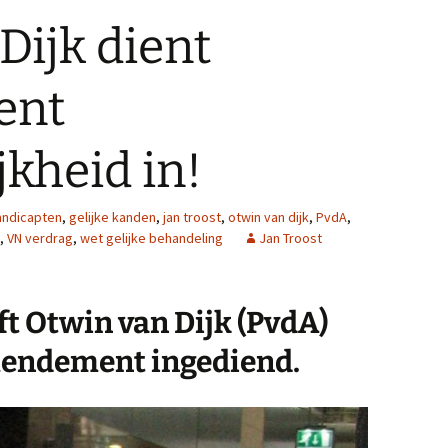
Dijk dient
ent
jkheid in!
ndicapten
,
gelijke kanden
,
jan troost
,
otwin van dijk
,
PvdA
,
,
VN verdrag
,
wet gelijke behandeling
Jan Troost
ft Otwin van Dijk (PvdA)
endement ingediend.