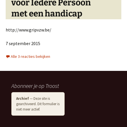
voor Iedere Persoon
met een handicap
http://www.gripvzw.be/
7 september 2015
Alle 3 reacties bekijken
Abonneer je op Troost
Archief
— Deze site is
gearchiveerd. Dit formulier is
niet meer actief.