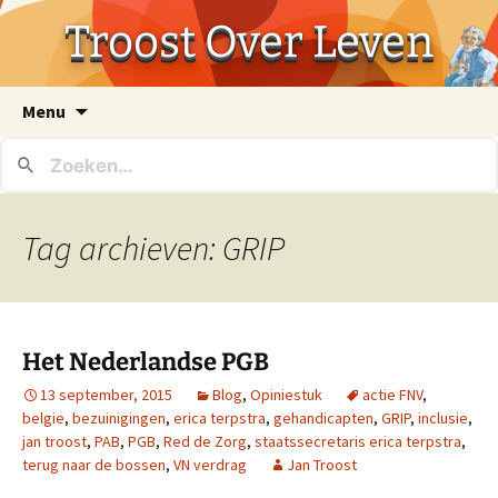
Troost Over Leven
Ga
Menu
naar
de
inhoud
Tag archieven: GRIP
Het Nederlandse PGB
13 september, 2015
Blog
,
Opiniestuk
actie FNV
,
belgie
,
bezuinigingen
,
erica terpstra
,
gehandicapten
,
GRIP
,
inclusie
,
jan troost
,
PAB
,
PGB
,
Red de Zorg
,
staatssecretaris erica terpstra
,
terug naar de bossen
,
VN verdrag
Jan Troost