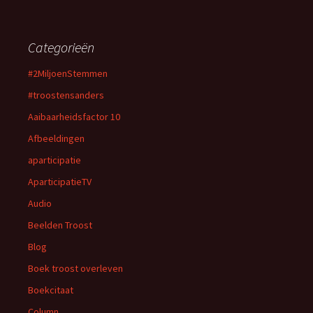
Categorieën
#2MiljoenStemmen
#troostensanders
Aaibaarheidsfactor 10
Afbeeldingen
aparticipatie
AparticipatieTV
Audio
Beelden Troost
Blog
Boek troost overleven
Boekcitaat
Column