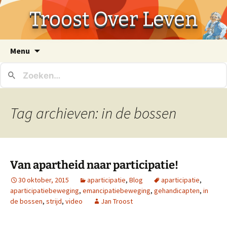
Troost Over Leven
Ga
Menu
naar
de
inhoud
Tag archieven: in de bossen
Van apartheid naar participatie!
30 oktober, 2015
aparticipatie
,
Blog
aparticipatie
,
aparticipatiebeweging
,
emancipatiebeweging
,
gehandicapten
,
in
de bossen
,
strijd
,
video
Jan Troost