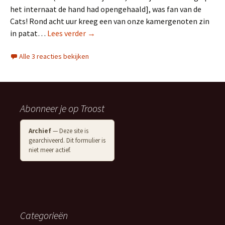
het internaat de hand had opengehaald], was fan van de
Cats! Rond acht uur kreeg een van onze kamergenoten zin
Sint Maartenskliniek 1971-1977. Patat h
in patat…
Lees verder
→
Alle 3 reacties bekijken
Abonneer je op Troost
Archief
— Deze site is
gearchiveerd. Dit formulier is
niet meer actief.
Categorieën