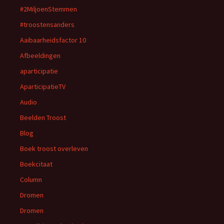
#2MiljoenStemmen
#troostensanders
Aaibaarheidsfactor 10
Afbeeldingen
aparticipatie
AparticipatieTV
Audio
Beelden Troost
Blog
Boek troost overleven
Boekcitaat
Column
Dromen
Dromen