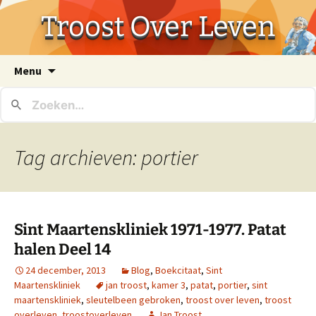
Troost Over Leven
Ga
Menu
naar
de
inhoud
Tag archieven: portier
Sint Maartenskliniek 1971-1977. Patat
halen Deel 14
24 december, 2013
Blog
,
Boekcitaat
,
Sint
Maartenskliniek
jan troost
,
kamer 3
,
patat
,
portier
,
sint
maartenskliniek
,
sleutelbeen gebroken
,
troost over leven
,
troost
overleven
,
troostoverleven
Jan Troost