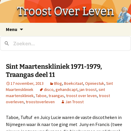
Troost Over Leven
Ga
Menu
naar
de
inhoud
Sint Maartenskliniek 1971-1979,
Traangas deel 11
17 november, 2013
Blog
,
Boekcitaat
,
Opiniestuk
,
Sint
Maartenskliniek
disco
,
gehandicapt
,
jan troost
,
sint
maartenskliniek
,
Taboe
,
traangas
,
troost over leven
,
troost
overleven
,
troostoverleven
Jan Troost
Taboe, Tuftuf en Juicy Lucie waren de vaste discotheken in
Nijmegen waar ik naar toe ging met Juny en Francis (twee