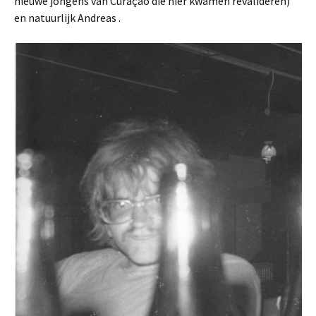
nieuwe jongens van Curaçao die hier kwamen revalideren)
en natuurlijk Andreas .