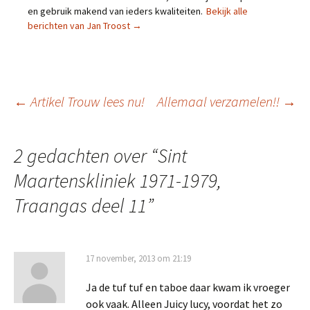
en gebruik makend van ieders kwaliteiten.
Bekijk alle
berichten van Jan Troost
→
Berichtnavigatie
←
Artikel Trouw lees nu!
Allemaal verzamelen!!
→
2 gedachten over “
Sint
Maartenskliniek 1971-1979,
Traangas deel 11
”
17 november, 2013 om 21:19
Ja de tuf tuf en taboe daar kwam ik vroeger
ook vaak. Alleen Juicy lucy, voordat het zo