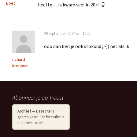
Boet
heette….ik kwam veel in 20+! 🙂
29 september, 2017 om 15:11
ooo dan ben je ook stokoud ;>)) net als ik
richard
kropman
Abonneer je op Troost
Archief
— Deze site is
gearchiveerd. Dit formulier is
niet meer actief.