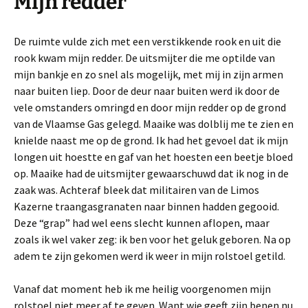
Mijn redder
De ruimte vulde zich met een verstikkende rook en uit die
rook kwam mijn redder.
De uitsmijter die me optilde van
mijn bankje en zo snel als mogelijk, met mij in zijn armen
naar buiten liep. Door de deur naar buiten werd ik door de
vele omstanders omringd en door mijn redder op de grond
van de Vlaamse Gas gelegd. Maaike was dolblij me te zien en
knielde naast me op de grond. Ik had het gevoel dat ik mijn
longen uit hoestte en gaf van het hoesten een beetje bloed
op. Maaike had de uitsmijter gewaarschuwd dat ik nog in de
zaak was. Achteraf bleek dat militairen van de Limos
Kazerne traangasgranaten naar binnen hadden gegooid.
Deze “grap” had wel eens slecht kunnen aflopen, maar
zoals ik wel vaker zeg: ik ben voor het geluk geboren. Na op
adem te zijn gekomen werd ik weer in mijn rolstoel getild.
Vanaf dat moment heb ik me heilig voorgenomen mijn
rolstoel niet meer af te geven. Want wie geeft zijn benen nu