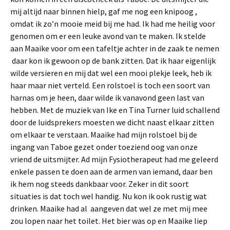
mij altijd naar binnen hielp, gaf me nog een knipoog ,
omdat ik zo’n mooie meid bij me had. Ik had me heilig voor
genomen om er een leuke avond van te maken. Ik stelde
aan Maaike voor om een tafeltje achter in de zaak te nemen
daar kon ik gewoon op de bank zitten. Dat ik haar eigenlijk
wilde versieren en mij dat wel een mooi plekje leek, heb ik
haar maar niet verteld. Een rolstoel is toch een soort van
harnas om je heen, daar wilde ik vanavond geen last van
hebben. Met de muziek van Ike en Tina Turner luid schallend
door de luidsprekers moesten we dicht naast elkaar zitten
om elkaar te verstaan. Maaike had mijn rolstoel bij de
ingang van Taboe gezet onder toeziend oog van onze
vriend de uitsmijter.
Ad mijn Fysiotherapeut had me geleerd
enkele passen te doen aan de armen van iemand, daar ben
ik hem nog steeds dankbaar voor. Zeker in dit soort
situaties is dat toch wel handig. Nu kon ik ook rustig wat
drinken. Maaike had al aangeven dat wel ze met mij mee
zou lopen naar het toilet. Het bier was op en Maaike liep