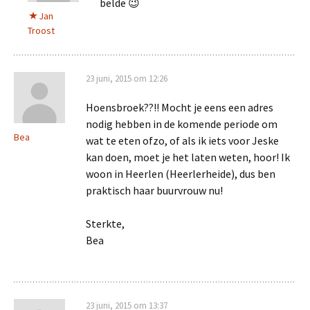
belde 😉
Jan
Troost
23 juni, 2015 om 12:26
Hoensbroek??!! Mocht je eens een adres
nodig hebben in de komende periode om
Bea
wat te eten ofzo, of als ik iets voor Jeske
kan doen, moet je het laten weten, hoor! Ik
woon in Heerlen (Heerlerheide), dus ben
praktisch haar buurvrouw nu!
Sterkte,
Bea
23 juni, 2015 om 13:37