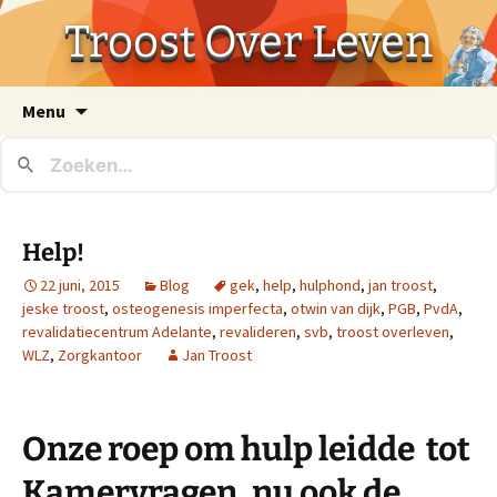
Troost Over Leven
Ga
Menu
naar
de
inhoud
Help!
22 juni, 2015
Blog
gek
,
help
,
hulphond
,
jan troost
,
jeske troost
,
osteogenesis imperfecta
,
otwin van dijk
,
PGB
,
PvdA
,
revalidatiecentrum Adelante
,
revalideren
,
svb
,
troost overleven
,
WLZ
,
Zorgkantoor
Jan Troost
Onze roep om hulp leidde tot
Kamervragen, nu ook de