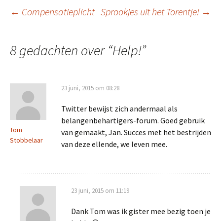
Berichtnavigatie
←
Compensatieplicht
Sprookjes uit het Torentje!
→
8 gedachten over “
Help!
”
23 juni, 2015 om 08:28
Twitter bewijst zich andermaal als
belangenbehartigers-forum. Goed gebruik
Tom
van gemaakt, Jan. Succes met het bestrijden
Stobbelaar
van deze ellende, we leven mee.
23 juni, 2015 om 11:19
Dank Tom was ik gister mee bezig toen je