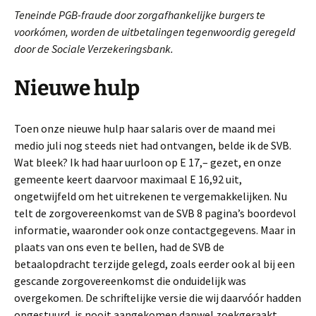
Teneinde PGB-fraude door zorgafhankelijke burgers te
voorkómen, worden de uitbetalingen tegenwoordig geregeld
door de Sociale Verzekeringsbank.
Nieuwe hulp
Toen onze nieuwe hulp haar salaris over de maand mei
medio juli nog steeds niet had ontvangen, belde ik de SVB.
Wat bleek? Ik had haar uurloon op E 17,– gezet, en onze
gemeente keert daarvoor maximaal E 16,92 uit,
ongetwijfeld om het uitrekenen te vergemakkelijken. Nu
telt de zorgovereenkomst van de SVB 8 pagina’s boordevol
informatie, waaronder ook onze contactgegevens. Maar in
plaats van ons even te bellen, had de SVB de
betaalopdracht terzijde gelegd, zoals eerder ook al bij een
gescande zorgovereenkomst die onduidelijk was
overgekomen. De schriftelijke versie die wij daarvóór hadden
opgestuurd, is nooit aangekomen danwel zoekgeraakt.