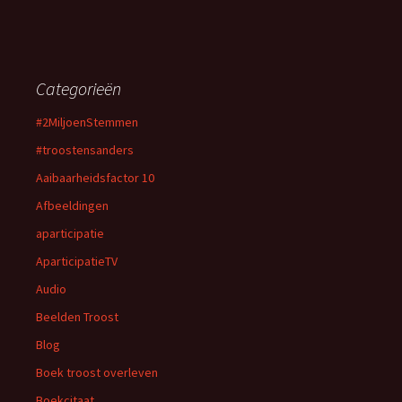
Categorieën
#2MiljoenStemmen
#troostensanders
Aaibaarheidsfactor 10
Afbeeldingen
aparticipatie
AparticipatieTV
Audio
Beelden Troost
Blog
Boek troost overleven
Boekcitaat