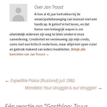
Over Jan Troost
Ik ben al 41 jaar betrokken bij de
emancipatiebeweging van mensen met een
handicap. Ik geloof in het leven, en dat
humor een belangrijk wapen is om
uiteindelijk iedereen zijn weg te laten vinden in onze
samenleving. Creativiteit en vernieuwing zijn mijn credo,
soms met een kritisch ondertoon, maar altijd met open vizier
en gebruik makend van ieders kwaliteiten.
Bekijk alle
berichten van Jan Troost
→
Berichtnavigatie
←
Expeditie Pskov (Rusland) juli 1992.
Mandela: Your struggle is our struggle!
→
Eén reactie op “
Gastblog: Truus