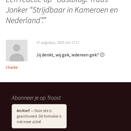
Jonker “Strijdbaar in Kameroen en
Nederland”.
”
27 augustus, 2015 om 17:17
Jij denkt, wij gek, iedereen gek? 🙂
Charlie
Abonneer je op Troost
Archief
— Deze site is
gearchiveerd. Dit formulier is
niet meer actief.