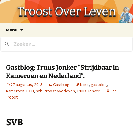
Troost Over Leven
Ga
Menu
naar
de
inhoud
Gastblog: Truus Jonker “Strijdbaar in
Kameroen en Nederland”.
27 augustus, 2015
Gastblog
blind
,
gastblog
,
Kameroen
,
PGB
,
svb
,
troost overleven
,
Truus Jonker
Jan
Troost
SVB