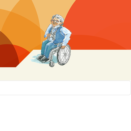
r 10
ssen