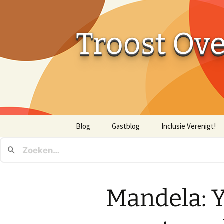
Troost Ov
Ga
Blog
Gastblog
Inclusie Verenigt!
naar
de
inhoud
Mandela: Y