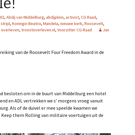
le!
02
,
Abdij van Middelburg
,
abdijplein
,
activist
,
CG Raad
,
 strijd
,
Koningin Beatrix
,
Mandela
,
nieuwe kerk
,
Roosevelt
,
t overleven
,
troostoverleven.nl
,
Voorzitter CG-Raad
Jan
uitreiking van de Roosevelt Four Freedom Award in de
 had besloten om in de buurt van Middelburg een hotel
end en ADL vertrekken we s’ morgens vroeg vanuit
burg. Als of de duivel er mee speelde kwamen we
 Keep them Rolling van militaire voertuigen uit de