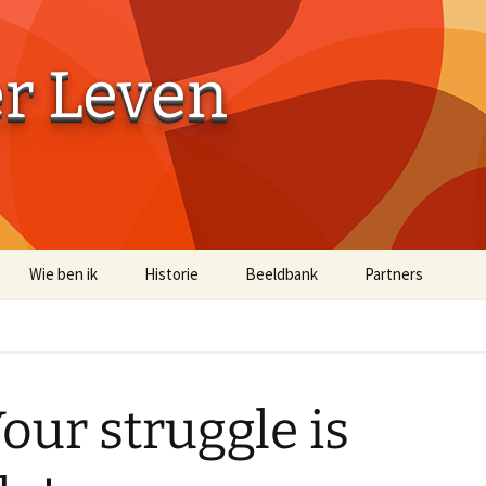
er Leven
Wie ben ik
Historie
Beeldbank
Partners
Aaibaarheidsfactor 10
Aaibaarheidsfacto
Terug naar de Bossen
Terug naar de Bo
(off-site)
our struggle is
Historische Beelden
Beelden Troost