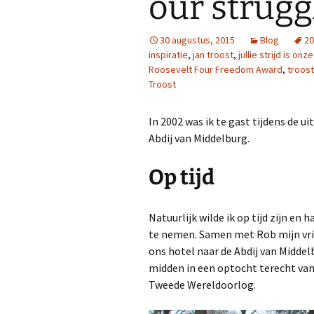
our strugg
30 augustus, 2015
Blog
20
inspiratie
,
jan troost
,
jullie strijd is onze
Roosevelt Four Freedom Award
,
troos
Troost
In 2002 was ik te gast tijdens de 
Abdij van Middelburg.
Op tijd
Natuurlijk wilde ik op tijd zijn en
te nemen. Samen met Rob mijn vri
ons hotel naar de Abdij van Middel
midden in een optocht terecht van
Tweede Wereldoorlog.