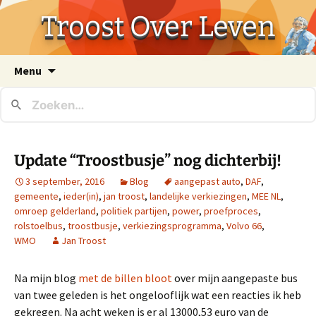
Troost Over Leven
Ga
Menu
naar
de
inhoud
Update “Troostbusje” nog dichterbij!
3 september, 2016
Blog
aangepast auto
,
DAF
,
gemeente
,
ieder(in)
,
jan troost
,
landelijke verkiezingen
,
MEE NL
,
omroep gelderland
,
politiek partijen
,
power
,
proefproces
,
rolstoelbus
,
troostbusje
,
verkiezingsprogramma
,
Volvo 66
,
WMO
Jan Troost
Na mijn blog
met de billen bloot
over mijn aangepaste bus
van twee geleden is het ongelooflijk wat een reacties ik heb
gekregen. Na acht weken is er al 13000,53 euro van de