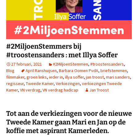
#2MiljoenStemmers bij
#troostensanders : met Illya Soffer
27 februari, 2021
#2MiljoenStemmen
,
#troostensanders
,
Blog
April Ranshuijsen
,
Barbara Oomen PvdA
,
briefstemmen
,
filmmaker
,
groen links
,
ieder in
,
illya soffer
,
jan troost
,
mari sanders
,
regisseur
,
Tweede Kamer
,
Verkiezingen
,
verkiezingen Tweede
Kamer
,
VN verdrag
,
VN verdrag hadicap
Jan Troost
Tot aan de verkiezingen voor de nieuwe
Tweede Kamer gaan Mari en Jan op de
koffie met aspirant Kamerleden.