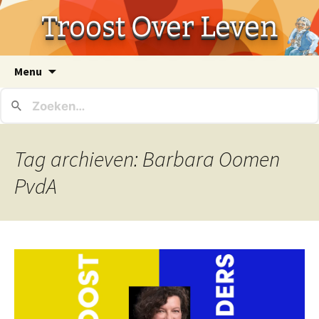
Troost Over Leven
Ga
Menu
naar
de
inhoud
Tag archieven: Barbara Oomen
PvdA