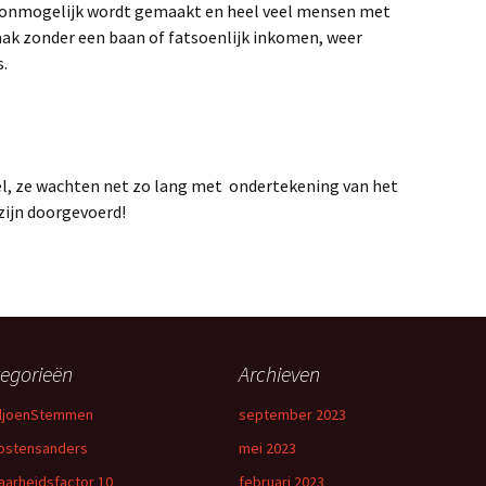
a onmogelijk wordt gemaakt en heel veel mensen met
aak zonder een baan of fatsoenlijk inkomen, weer
s.
wel, ze wachten net zo lang met ondertekening van het
zijn doorgevoerd!
egorieën
Archieven
iljoenStemmen
september 2023
ostensanders
mei 2023
aarheidsfactor 10
februari 2023