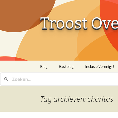
Troost Ov
Ga
Blog
Gastblog
Inclusie Verenigt!
naar
de
inhoud
Tag archieven: charitas