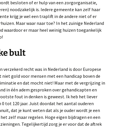
ordt besloten of er hulp van een zorgorganisatie,
ren) noodzakelijk is. Iedere gemeente kan zelf haar
nte krijg je wel een traplift in de andere niet of er
huizen. Maar waar naar toe? In het zuinige Nederland
wd waardoor er maar heel weinig huizen toegankelijk
p!
ke bult
en verzekerd recht was in Nederland is door Europese
et niet gold voor mensen met een handicap boven de
criminatie en dat mocht niet! Maar met de vergrijzing in
land in één adem gesproken over gehandicapten en
ootste fout in denken is geweest. Ik heb het liever
0 tot 120 jaar. Juist doordat het aantal ouderen
uit, dat je kunt weten dat als je ouder wordt je een
 het zelf maar regelen. Hoge eigen bijdragen en een
eningen. Tegelijkertijd zorg je er voor dat de aftrek