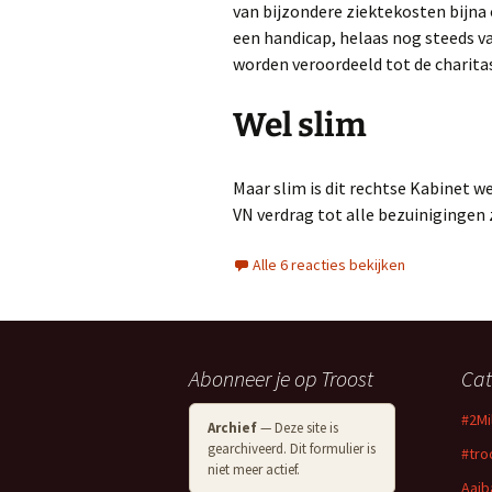
van bijzondere ziektekosten bijn
een handicap, helaas nog steeds v
worden veroordeeld tot de charita
Wel slim
Maar slim is dit rechtse Kabinet 
VN verdrag tot alle bezuinigingen 
Alle 6 reacties bekijken
Abonneer je op Troost
Cat
#2M
Archief
— Deze site is
gearchiveerd. Dit formulier is
#tro
niet meer actief.
Aaib