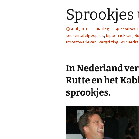
Sprookjes 
4 juli, 2015
Blog
charitas
,
keukentafelgesprek
,
kippenhokken
,
Ru
troostoverleven
,
vergrijzing
,
VN verdr
In Nederland ver
Rutte en het Kab
sprookjes.