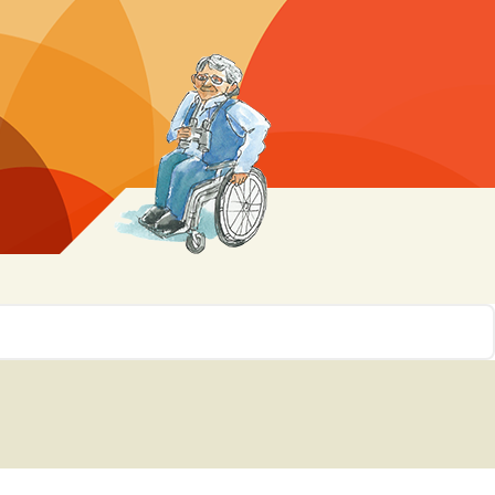
r 10
ssen