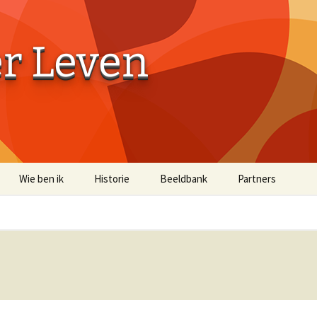
er Leven
Wie ben ik
Historie
Beeldbank
Partners
Aaibaarheidsfactor 10
Aaibaarheidsfacto
Terug naar de Bossen
Terug naar de Bo
(off-site)
Historische Beelden
Beelden Troost