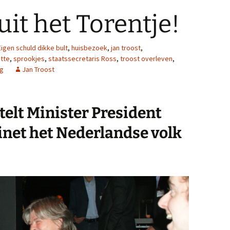
uit het Torentje!
Eigen schuld dikke bult
,
huisbezoek
,
jan troost
,
tte
,
sprookjes
,
staatssecretaris Ross
,
troost overleven
,
ag
Jan Troost
telt Minister President
inet het Nederlandse volk