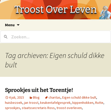
Troost Over Leven
Ga
Menu
naar
de
inhoud
Tag archieven: Eigen schuld dikke
bult
Sprookjes uit het Torentje!
4 juli, 2015
Blog
charitas
,
Eigen schuld dikke bult
,
huisbezoek
,
jan troost
,
keukentafelgesprek
,
kippenhokken
,
Rutte
,
sprookjes
,
staatssecretaris Ross
,
troost overleven
,