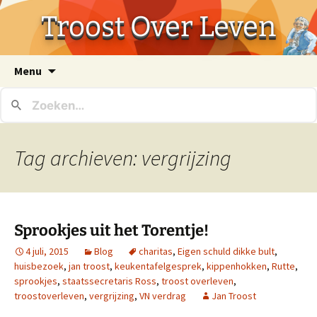
Troost Over Leven
Ga
Menu
naar
de
inhoud
Tag archieven: vergrijzing
Sprookjes uit het Torentje!
4 juli, 2015
Blog
charitas
,
Eigen schuld dikke bult
,
huisbezoek
,
jan troost
,
keukentafelgesprek
,
kippenhokken
,
Rutte
,
sprookjes
,
staatssecretaris Ross
,
troost overleven
,
troostoverleven
,
vergrijzing
,
VN verdrag
Jan Troost