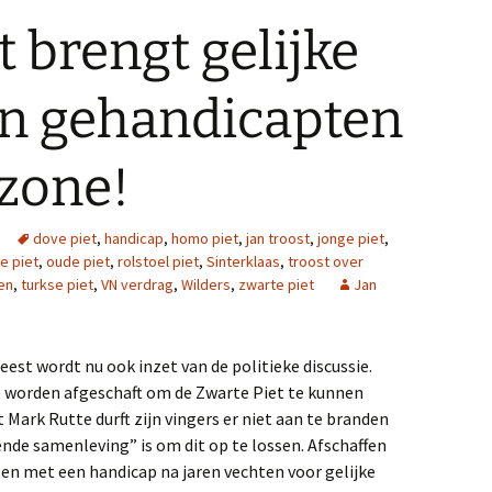
t brengt gelijke
an gehandicapten
zone!
dove piet
,
handicap
,
homo piet
,
jan troost
,
jonge piet
,
e piet
,
oude piet
,
rolstoel piet
,
Sinterklaas
,
troost over
en
,
turkse piet
,
VN verdrag
,
Wilders
,
zwarte piet
Jan
eest wordt nu ook inzet van de politieke discussie.
t worden afgeschaft om de Zwarte Piet te kunnen
Mark Rutte durft zijn vingers er niet aan te branden
ende samenleving” is om dit op te lossen. Afschaffen
n met een handicap na jaren vechten voor gelijke