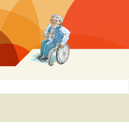
r 10
ssen