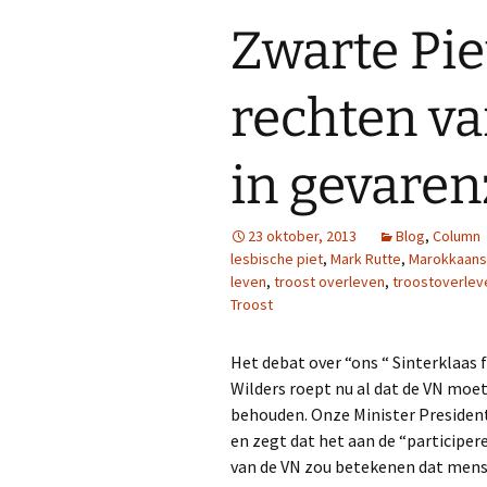
Zwarte Pie
rechten v
in gevaren
23 oktober, 2013
Blog
,
Column
lesbische piet
,
Mark Rutte
,
Marokkaans
leven
,
troost overleven
,
troostoverlev
Troost
Het debat over “ons “ Sinterklaas f
Wilders roept nu al dat de VN moe
behouden. Onze Minister President 
en zegt dat het aan de “participer
van de VN zou betekenen dat mense