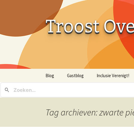
Troost Ov
Ga
Blog
Gastblog
Inclusie Verenigt!
naar
de
inhoud
Tag archieven: zwarte pi