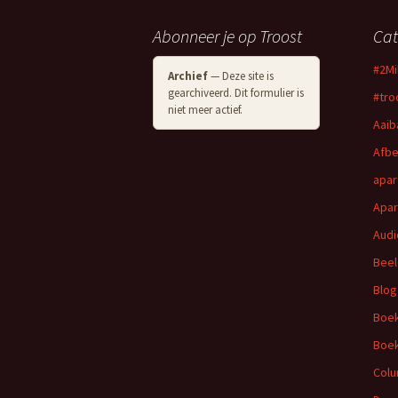
Abonneer je op Troost
Cat
#2M
Archief
— Deze site is
gearchiveerd. Dit formulier is
#tro
niet meer actief.
Aaib
Afbe
apar
Apar
Audi
Beel
Blog
Boek
Boek
Col