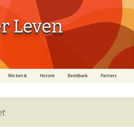
er Leven
Wie ben ik
Historie
Beeldbank
Partners
Aaibaarheidsfactor 10
Aaibaarheidsfacto
Terug naar de Bossen
Terug naar de Bo
(off-site)
et
Historische Beelden
Beelden Troost