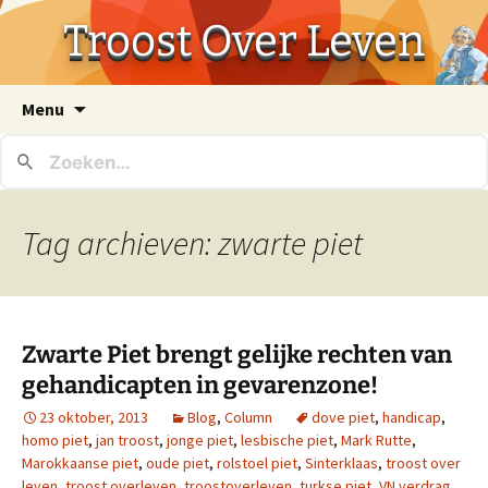
Troost Over Leven
Ga
Menu
naar
de
inhoud
Tag archieven: zwarte piet
Zwarte Piet brengt gelijke rechten van
gehandicapten in gevarenzone!
23 oktober, 2013
Blog
,
Column
dove piet
,
handicap
,
homo piet
,
jan troost
,
jonge piet
,
lesbische piet
,
Mark Rutte
,
Marokkaanse piet
,
oude piet
,
rolstoel piet
,
Sinterklaas
,
troost over
leven
,
troost overleven
,
troostoverleven
,
turkse piet
,
VN verdrag
,