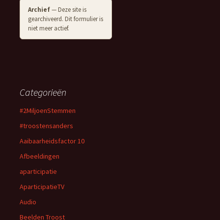
Archief
— Deze site is
gearchiveerd. Dit formulier is
niet meer actief.
Categorieën
#2MiljoenStemmen
#troostensanders
Aaibaarheidsfactor 10
Afbeeldingen
aparticipatie
AparticipatieTV
Audio
Beelden Troost