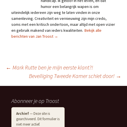
handicap. Ik geloof in het leven, en dat
humor een belangrijk wapen is om
uiteindelijk iedereen zijn weg te laten vinden in onze
samenleving. Creativiteit en vernieuwing zijn mijn credo,
soms met een kritisch ondertoon, maar altijd met open vizier
en gebruik makend van ieders kwaliteiten.
Bekijk alle
berichten van Jan Troost
→
Berichtnavigatie
←
Mark Rutte ben je mijn eerste klant?!
Beveiliging Tweede Kamer schiet door!
→
Abonneer je op Troost
Archief
— Deze site is
gearchiveerd. Dit formulier is
niet meer actief.