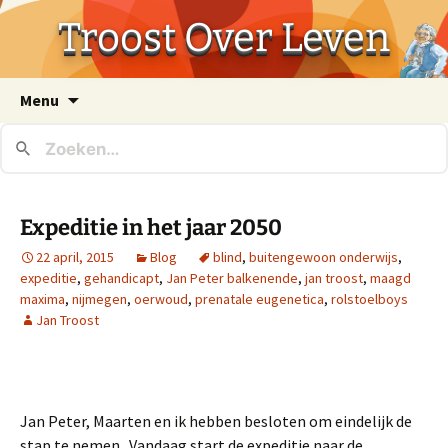
Troost Over Leven
Ga
Menu
naar
de
inhoud
Expeditie in het jaar 2050
22 april, 2015
Blog
blind
,
buitengewoon onderwijs
,
expeditie
,
gehandicapt
,
Jan Peter balkenende
,
jan troost
,
maagd
maxima
,
nijmegen
,
oerwoud
,
prenatale eugenetica
,
rolstoelboys
Jan Troost
Jan Peter, Maarten en ik hebben besloten om eindelijk de
stap te nemen . Vandaag start de expeditie naar de