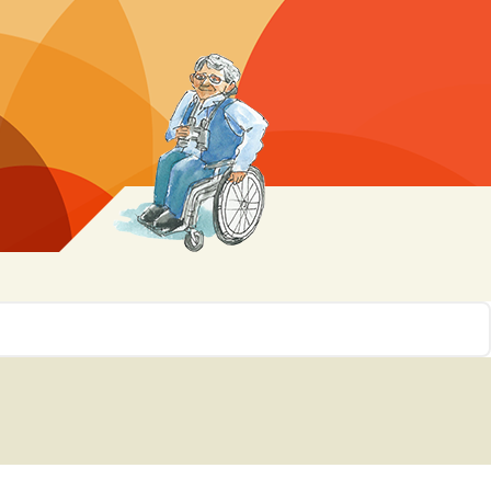
r 10
ssen