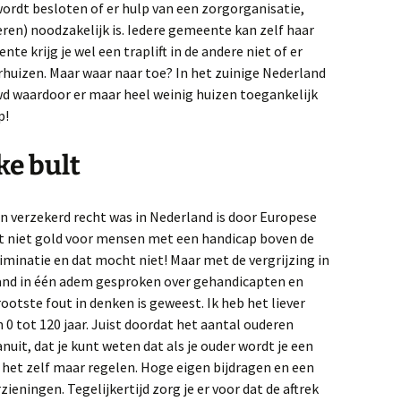
ordt besloten of er hulp van een zorgorganisatie,
ren) noodzakelijk is. Iedere gemeente kan zelf haar
nte krijg je wel een traplift in de andere niet of er
huizen. Maar waar naar toe? In het zuinige Nederland
wd waardoor er maar heel weinig huizen toegankelijk
p!
ke bult
en verzekerd recht was in Nederland is door Europese
et niet gold voor mensen met een handicap boven de
criminatie en dat mocht niet! Maar met de vergrijzing in
land in één adem gesproken over gehandicapten en
ootste fout in denken is geweest. Ik heb het liever
0 tot 120 jaar. Juist doordat het aantal ouderen
uit, dat je kunt weten dat als je ouder wordt je een
 het zelf maar regelen. Hoge eigen bijdragen en een
eningen. Tegelijkertijd zorg je er voor dat de aftrek