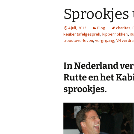
Sprookjes 
4 juli, 2015
Blog
charitas
,
keukentafelgesprek
,
kippenhokken
,
Ru
troostoverleven
,
vergrijzing
,
VN verdr
In Nederland ver
Rutte en het Kab
sprookjes.