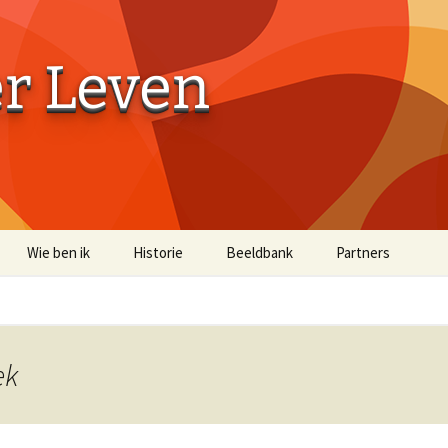
er Leven
Wie ben ik
Historie
Beeldbank
Partners
Aaibaarheidsfactor 10
Aaibaarheidsfacto
Terug naar de Bossen
Terug naar de Bo
(off-site)
ek
Historische Beelden
Beelden Troost