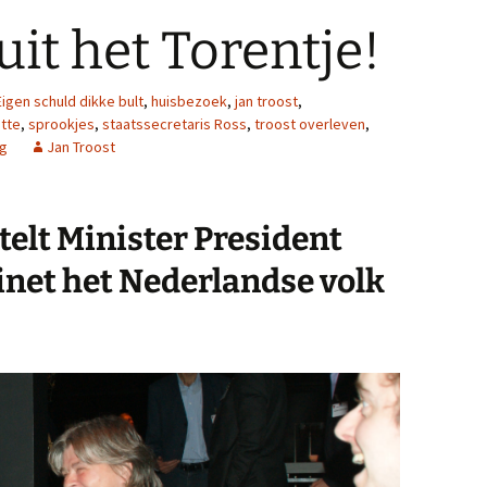
uit het Torentje!
Eigen schuld dikke bult
,
huisbezoek
,
jan troost
,
tte
,
sprookjes
,
staatssecretaris Ross
,
troost overleven
,
ag
Jan Troost
telt Minister President
inet het Nederlandse volk