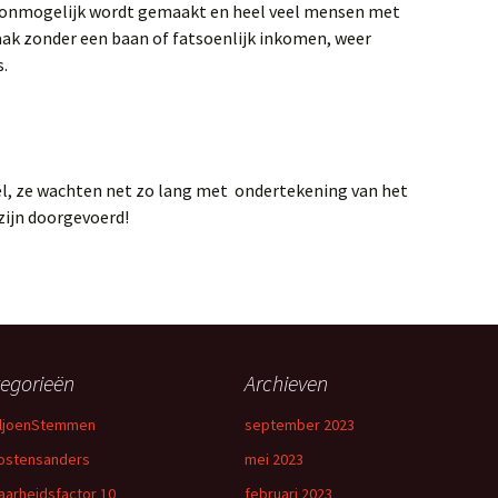
a onmogelijk wordt gemaakt en heel veel mensen met
aak zonder een baan of fatsoenlijk inkomen, weer
s.
wel, ze wachten net zo lang met ondertekening van het
zijn doorgevoerd!
egorieën
Archieven
iljoenStemmen
september 2023
ostensanders
mei 2023
aarheidsfactor 10
februari 2023