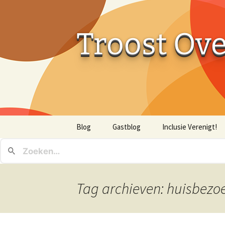
Troost Ov
Ga
Blog
Gastblog
Inclusie Verenigt!
naar
de
inhoud
Tag archieven: huisbezo