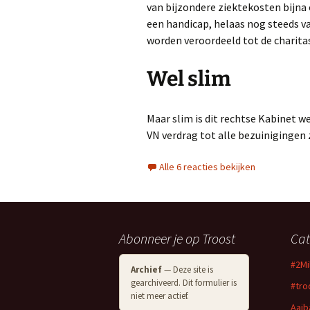
van bijzondere ziektekosten bijn
een handicap, helaas nog steeds v
worden veroordeeld tot de charita
Wel slim
Maar slim is dit rechtse Kabinet 
VN verdrag tot alle bezuinigingen 
Alle 6 reacties bekijken
Abonneer je op Troost
Cat
#2M
Archief
— Deze site is
gearchiveerd. Dit formulier is
#tro
niet meer actief.
Aaib