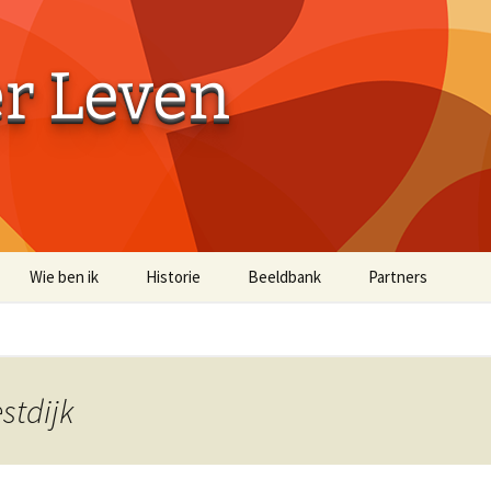
er Leven
Wie ben ik
Historie
Beeldbank
Partners
Aaibaarheidsfactor 10
Aaibaarheidsfacto
Terug naar de Bossen
Terug naar de Bo
(off-site)
stdijk
Historische Beelden
Beelden Troost