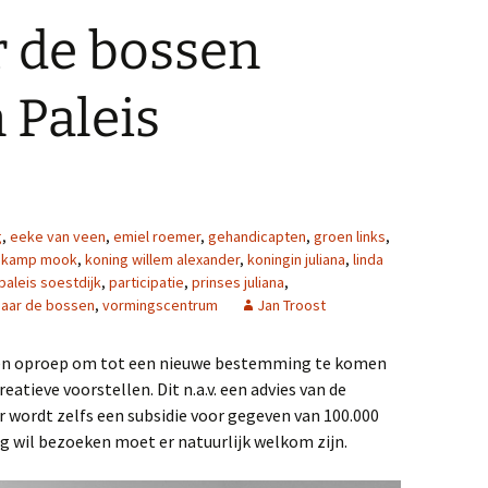
r de bossen
 Paleis
g
,
eeke van veen
,
emiel roemer
,
gehandicapten
,
groen links
,
,
kamp mook
,
koning willem alexander
,
koningin juliana
,
linda
paleis soestdijk
,
participatie
,
prinses juliana
,
naar de bossen
,
vormingscentrum
Jan Troost
 een oproep om tot een nieuwe bestemming te komen
reatieve voorstellen. Dit n.a.v. een advies van de
er wordt zelfs een subsidie voor gegeven van 100.000
g wil bezoeken moet er natuurlijk welkom zijn.