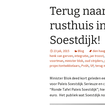
Terug naa
rusthuis in
Soestdijk!
23 juli, 2015
Blog
den haa
henk van gerven
,
integratie
,
jan troost
voortman
,
minister blok
,
oud strijders
,
projectontwikkelaars
,
PvdA
,
SP
,
terug 
Minister Blok deed kort geleden
voor Paleis Soestdijk. Serieuze en c
“Ronde Tafel Paleis Soestdijk”; hi
euro. Het publiek wat Soestdijk no