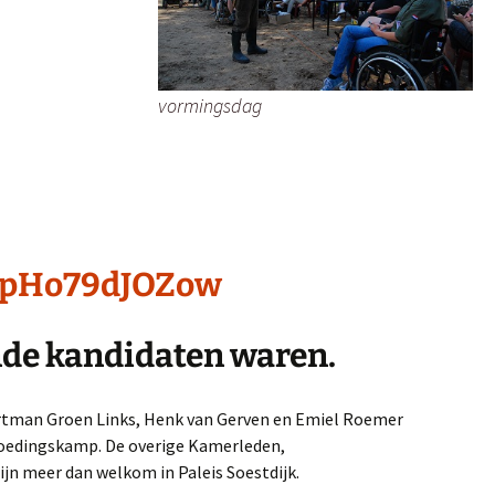
vormingsdag
e/pHo79dJOZow
nde kandidaten waren.
ortman Groen Links, Henk van Gerven en Emiel Roemer
voedingskamp. De overige Kamerleden,
jn meer dan welkom in Paleis Soestdijk.