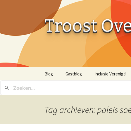
Troost Ov
Ga
Blog
Gastblog
Inclusie Verenigt!
naar
de
inhoud
Tag archieven: paleis soe