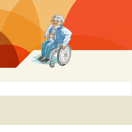
r 10
ssen