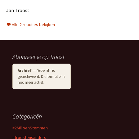
Jan Troost
Alle 2 reacties bekijken
Abonneer je op Troost
Archief
— Deze site is
gearchiveerd. Dit formulier is
niet meer actief.
Categorieën
#2MiljoenStemmen
#troostensanders