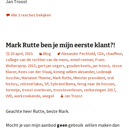
Jan Troost
Alle 3 reacties bekijken
Mark Rutte ben je mijn eerste klant?!
20 april, 2015
Blog
Alexander Pechtold
,
CDA
,
chauffeur
,
college van de rechten van de mens
,
emiel roemer
,
Frans
Woltersprijs 2015
,
gert-jan segers
,
gouden koets
,
jan troost
,
Jesse
Klaver
,
Kees van der Staaij
,
koning willem alexander
,
Lodewijk
Asscher
,
Marianne Thieme
,
Mark Rutte
,
Minister president
,
oral
history
,
rolstoel lakei
,
SP
,
Sybrand Buma
,
terug naar de bossen
,
torentje
,
troost overleven
,
troostoverleven
,
verkiezingen 2017
,
VVD
,
werkzoekende
,
wiegel
Jan Troost
Geachte heer Rutte, beste Mark.
Mocht je van mijn aanbod
geen
gebruik willen maken dan