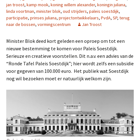
jan troost
,
kamp mook
,
koning willem alexander
,
koningin juliana
,
linda voortman
,
minister blok
,
oud strijders
,
paleis soestdijk
,
participatie
,
prinses juliana
,
projectontwikkelaars
,
PvdA
,
SP
,
terug
naar de bossen
,
vormingscentrum
Jan Troost
Minister Blok deed kort geleden een oproep om tot een
nieuwe bestemming te komen voor Paleis Soestdijk.
Serieuze en creatieve voorstellen. Dit n.a.v. een advies van de
“Ronde Tafel Paleis Soestdijk”; hier wordt zelfs een subsidie
voor gegeven van 100.000 euro. Het publiek wat Soestdijk
nog wil bezoeken moet er natuurlijk welkom zijn.