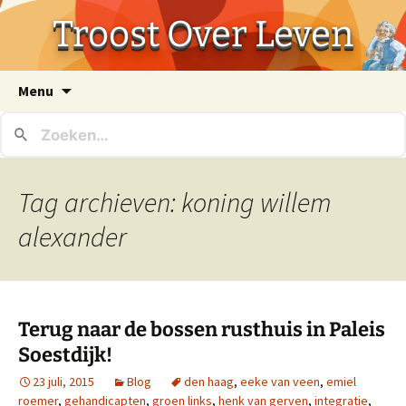
Troost Over Leven
Ga
Menu
naar
de
inhoud
Tag archieven: koning willem
alexander
Terug naar de bossen rusthuis in Paleis
Soestdijk!
23 juli, 2015
Blog
den haag
,
eeke van veen
,
emiel
roemer
,
gehandicapten
,
groen links
,
henk van gerven
,
integratie
,