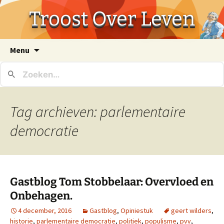
Troost Over Leven
Ga
Menu
naar
de
inhoud
Tag archieven: parlementaire
democratie
Gastblog Tom Stobbelaar: Overvloed en
Onbehagen.
4 december, 2016
Gastblog
,
Opiniestuk
geert wilders
,
historie
,
parlementaire democratie
,
politiek
,
populisme
,
pvv
,