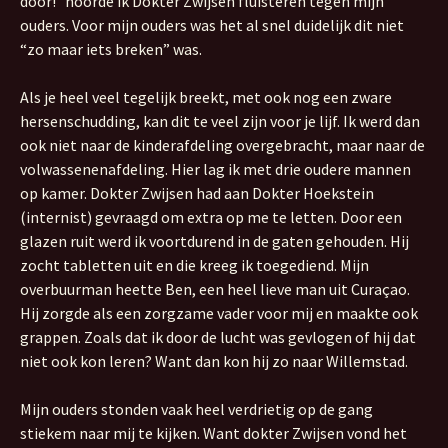
door!” hoorde ik Dokter Zwijsen fluisteren tegen mijn
ouders. Voor mijn ouders was het al snel duidelijk dit niet
“zo maar iets breken” was.
Als je heel veel tegelijk breekt, met ook nog een zware
hersenschudding, kan dit te veel zijn voor je lijf. Ik werd dan
ook niet naar de kinderafdeling overgebracht, maar naar de
volwassenenafdeling. Hier lag ik met drie oudere mannen
op kamer. Dokter Zwijsen had aan Dokter Hoekstein
(internist) gevraagd om extra op me te letten. Door een
glazen ruit werd ik voortdurend in de gaten gehouden. Hij
zocht tabletten uit en die kreeg ik toegediend. Mijn
overbuurman heette Ben, een heel lieve man uit Curaçao.
Hij zorgde als een zorgzame vader voor mij en maakte ook
grappen. Zoals dat ik door de lucht was gevlogen of hij dat
niet ook kon leren? Want dan kon hij zo naar Willemstad.
Mijn ouders stonden vaak heel verdrietig op de gang
stiekem naar mij te kijken. Want dokter Zwijsen vond het