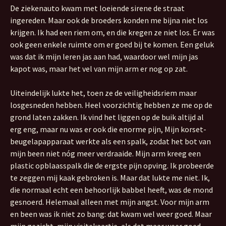
De ziekenauto kwam met loeiende sirene de straat
ingereden. Maar ook de broeders konden me bijna niet los
krijgen. Ik had een riem om, en die kregen ze niet los. Er was
ook geen enkele ruimte om er goed bij te komen. Een geluk
was dat ik mijn leren jas aan had, waardoor wel mijn jas
kapot was, maar het vel van mijn arm er nog op zat.
Uiteindelijk lukte het, toen ze de veiligheidsriem maar
losgesneden hebben. Heel voorzichtig hebben ze me op de
grond laten zakken. Ik vind het liggen op de buik altijd al
erg eng, maar nu was er ook die enorme pijn, Mijn korset-
beugelapapparaat werkte als een spalk, zodat het bot van
mijn been niet nóg meer verdraaide. Mijn arm kreeg een
plastic opblaasspalk die de ergste pijn opving. Ik probeerde
te zeggen mij kaak gebroken is. Maar dat lukte me niet. Ik,
die normaal echt een behoorlijk babbel heeft, was de mond
gesnoerd. Helemaal alleen met mijn angst. Voor mijn arm
en been was ik niet zo bang: dat kwam wel weer goed. Maar