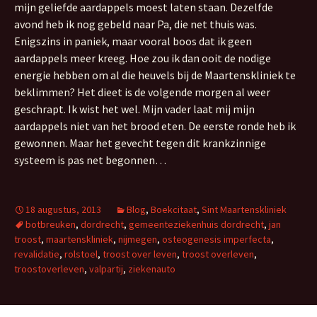
mijn geliefde aardappels moest laten staan. Dezelfde
avond heb ik nog gebeld naar Pa, die net thuis was.
Enigszins in paniek, maar vooral boos dat ik geen
aardappels meer kreeg. Hoe zou ik dan ooit de nodige
energie hebben om al die heuvels bij de Maartenskliniek te
beklimmen? Het dieet is de volgende morgen al weer
geschrapt. Ik wist het wel. Mijn vader laat mij mijn
aardappels niet van het brood eten. De eerste ronde heb ik
gewonnen. Maar het gevecht tegen dit krankzinnige
systeem is pas net begonnen…
18 augustus, 2013
Blog
,
Boekcitaat
,
Sint Maartenskliniek
botbreuken
,
dordrecht
,
gemeenteziekenhuis dordrecht
,
jan
troost
,
maartenskliniek
,
nijmegen
,
osteogenesis imperfecta
,
revalidatie
,
rolstoel
,
troost over leven
,
troost overleven
,
troostoverleven
,
valpartij
,
ziekenauto