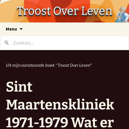
Troost Over Leven
Ga
Menu
naar
de
inhoud
Uit mijn aanstaande boek “Troost Over Leven”
Sint
Maartenskliniek
1971-1979 Wat er