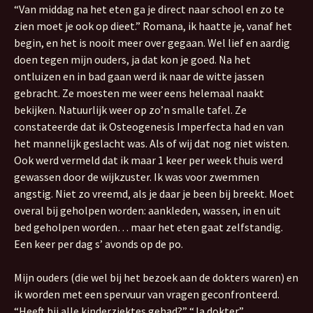
“Van middag na het eten ga je direct naar school en zo te
zien moet je ook op dieet.” Romana, ik haatte je, vanaf het
begin, en het is nooit meer over gegaan. Wel lief en aardig
doen tegen mijn ouders, ja dat kon je goed. Na het
ontluizen en in bad gaan werd ik naar de witte jassen
gebracht. Ze moesten me weer eens helemaal naakt
bekijken. Natuurlijk weer op zo’n smalle tafel. Ze
constateerde dat ik Osteogenesis Imperfecta had en van
het mannelijk geslacht was. Als of wij dat nog niet wisten.
Ook werd vermeld dat ik maar 1 keer per week thuis werd
gewassen door de wijkzuster. Ik was voor zwemmen
angstig. Niet zo vreemd, als je daar je been bij breekt. Moet
overal bij geholpen worden: aankleden, wassen, in en uit
bed geholpen worden… maar het eten gaat zelfstandig.
Een keer per dag s’ avonds op de po.
Mijn ouders (die wel bij het bezoek aan de dokters waren) en
ik worden met een spervuur van vragen geconfronteerd.
“Heeft hij alle kinderziektes gehad?” “Ja dokter”