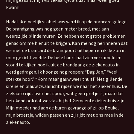
mijn gezicht, mijn visitekaartje, als dat maar weer goed
kwam!
Nadat ik eindelijk stabiel was werd ik op de brancard gelegd.
De brandgang was nog geen meter breed, met aan
weerszijde blinde muren. Ze hebben echt grote problemen
gehad om me hier uit te krijgen. Kan me nog herinneren dat
we met de brancard de brandpoort uitliepen en ik de zon in
mijn gezicht voelde. De hele buurt had zich verzameld en
stond te kijken hoe ik uit de brandgang de ziekenauto in
werd gedragen. Ik hoor ze nog roepen: “Dag Jan,” “Veel
sterkte hoor,” “Kom maar gauw weer thuis!” Met gillende
sirene en blauw zwaailicht rijden we naar het ziekenhuis. De
ziekauto rijdt over het spoor, wat geen pretje is, maar dat
betekend ook dat we vlak bij het Gemeenteziekenhuis zijn.
Mijn moeder had aan de buren gevraagd of zij op Bouke,
mijn broertje, wilden passen en zij rijdt met ons mee in de
ziekenauto.