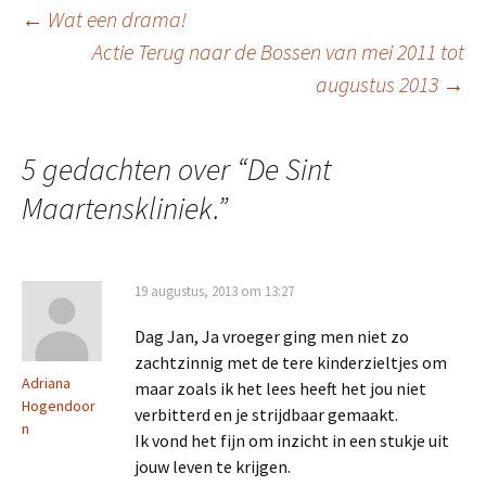
Berichtnavigatie
←
Wat een drama!
Actie Terug naar de Bossen van mei 2011 tot
augustus 2013
→
5 gedachten over “
De Sint
Maartenskliniek.
”
19 augustus, 2013 om 13:27
Dag Jan, Ja vroeger ging men niet zo
zachtzinnig met de tere kinderzieltjes om
Adriana
maar zoals ik het lees heeft het jou niet
Hogendoor
verbitterd en je strijdbaar gemaakt.
n
Ik vond het fijn om inzicht in een stukje uit
jouw leven te krijgen.