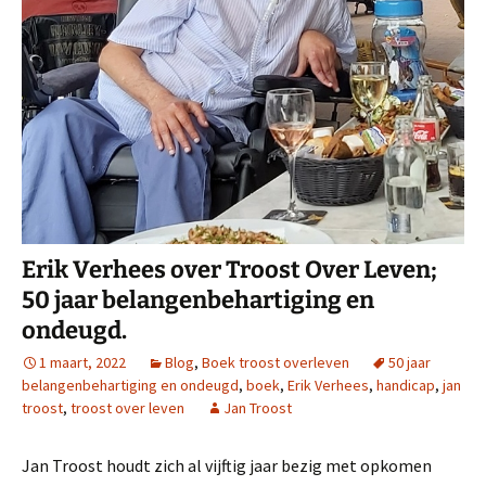
Erik Verhees over Troost Over Leven;
50 jaar belangenbehartiging en
ondeugd.
1 maart, 2022
Blog
,
Boek troost overleven
50 jaar
belangenbehartiging en ondeugd
,
boek
,
Erik Verhees
,
handicap
,
jan
troost
,
troost over leven
Jan Troost
Jan Troost houdt zich al vijftig jaar bezig met opkomen