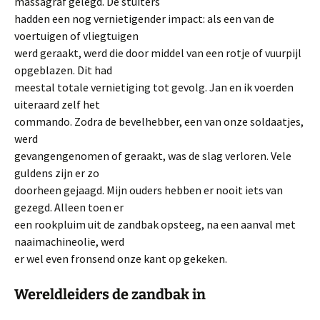
massagraf gelegd. De stuiters
hadden een nog vernietigender impact: als een van de
voertuigen of vliegtuigen
werd geraakt, werd die door middel van een rotje of vuurpijl
opgeblazen. Dit had
meestal totale vernietiging tot gevolg. Jan en ik voerden
uiteraard zelf het
commando. Zodra de bevelhebber, een van onze soldaatjes,
werd
gevangengenomen of geraakt, was de slag verloren. Vele
guldens zijn er zo
doorheen gejaagd. Mijn ouders hebben er nooit iets van
gezegd. Alleen toen er
een rookpluim uit de zandbak opsteeg, na een aanval met
naaimachineolie, werd
er wel even fronsend onze kant op gekeken.
Wereldleiders de zandbak in