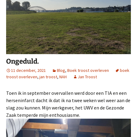
Ongeduld.
11 december, 2021
Blog
,
Boek troost overleven
boek
troost overleven
,
jan troost
,
NAH
Jan Troost
Toen ik in september overvallen werd door een TIA en een
herseninfarct dacht ik dat ik na twee weken wel weer aan de
slag zou kunnen. Mijn werkgever, het UWV en de Gezonde
Zaak temperde mijn enthousiasme.