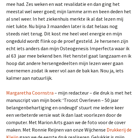
mee had. Zes weken en wat revalidatie en dan ging het
meestal wel weer goed; mijn lamme arm en been deden het
al snel weer. In het ziekenhuis merkte ik al dat lezen mij
niet lukte. Nu bijna 3 maanden later is dat helaas nog
steeds niet terug. Dit kost me heel veel energie en mijn
ongeduld wordt flink op de proef gesteld. Je hersenen zijn
echt iets anders dan mijn Osteogenesis Imperfecta waar ik
al 63 jaar mee bekend ben. Het herstel gaat langzaam en ik
hoop dat andere hersengedeelten mijn lezen weer gaan
overnemen zodat ik weer vol aan de bak kan. Nou ja, iets
kalmer aan natuurlijk.
Margaretha Coornstra
– mijn redacteur – die druk is met het
manuscript van mijn boek: ‘Troost Overleven – 50 jaar
belangenbehartiging en ondeugd’ stuurt me iedere keer
een verbeterde versie wat ik dan laat voorlezen door de
computer. Met Marion Arts gaan we de foto voor de cover
maken. Met Ronnie Reijnen van onze Wijchense
Drukkerij de
Kleijn
gaan we de eerste druk realiseren. Gelukkig is mijn