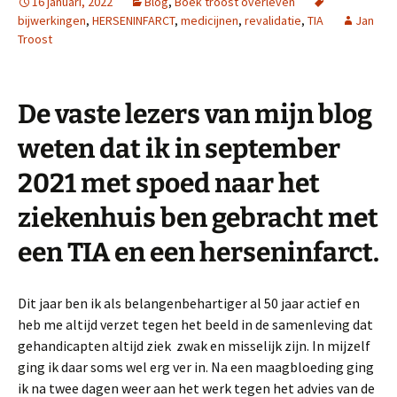
16 januari, 2022
Blog
,
Boek troost overleven
bijwerkingen
,
HERSENINFARCT
,
medicijnen
,
revalidatie
,
TIA
Jan
Troost
De vaste lezers van mijn blog
weten dat ik in september
2021 met spoed naar het
ziekenhuis ben gebracht met
een TIA en een herseninfarct.
Dit jaar ben ik als belangenbehartiger al 50 jaar actief en
heb me altijd verzet tegen het beeld in de samenleving dat
gehandicapten altijd ziek zwak en misselijk zijn. In mijzelf
ging ik daar soms wel erg ver in. Na een maagbloeding ging
ik na twee dagen weer aan het werk tegen het advies van de